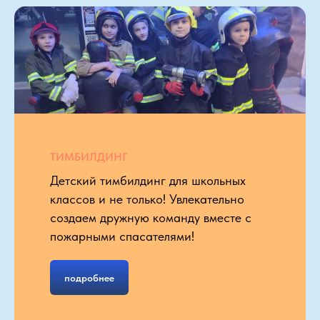
ТИМБИЛДИНГ
Детский тимбилдинг для школьных
классов и не только! Увлекательно
создаем дружную команду вместе с
пожарными спасателями!
подробнее