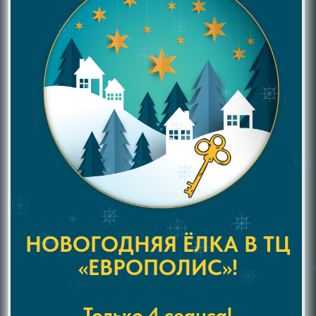
НОВОГОДНЯЯ ЁЛКА В ТЦ
«ЕВРОПОЛИС»!
Только 4 сеанса!
26 и 27 декабря - 2 и 3 января!
Яркое Новогоднее шоу для
юных героев! Откройте тайны
заснеженного города вместе
с Буратино, Мальвиной, Лисой
Алисой и другими любимыми
героями!